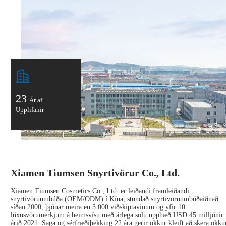
23
Ár af
Upplifanir
Xiamen Tiumsen Snyrtivörur Co., Ltd.
Xiamen Tiumsen Cosmetics Co., Ltd. er leiðandi framleiðandi
snyrtivöruumbúða (OEM/ODM) í Kína, stundað snyrtivöruumbúðaiðnað
síðan 2000, þjónar meira en 3.000 viðskiptavinum og yfir 10
lúxusvörumerkjum á heimsvísu með árlega sölu upphæð USD 45 milljónir
árið 2021. Saga og sérfræðiþekking 22 ára gerir okkur kleift að skera okku