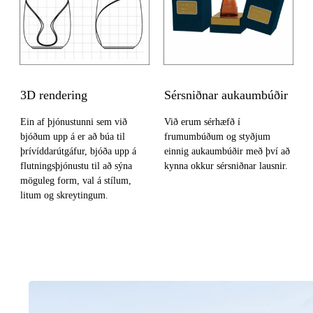
3D rendering
Sérsniðnar aukaumbúðir
Ein af þjónustunni sem við
Við erum sérhæfð í
bjóðum upp á er að búa til
frumumbúðum og styðjum
þrívíddarútgáfur, bjóða upp á
einnig aukaumbúðir með því að
flutningsþjónustu til að sýna
kynna okkur sérsniðnar lausnir.
möguleg form, val á stílum,
litum og skreytingum.