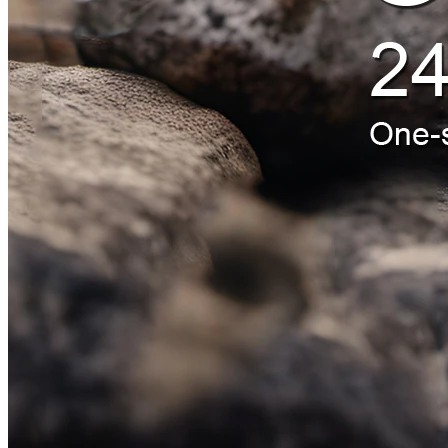
Saga
Um okkur
Vitnisburður viðskiptavina
Verksmiðjuferð
Gæðaskoðun
Vörur
Ilmvatnsflaska
Dropaflaska
Ilmvatnsflaska fyrir bíla
Dreifingarflaska
Kertakrukka
Rjómakrukka
Snyrtiflaskasett
Lotion flaska
Snyrtiefni Tube
Lipgloss rör
Grunnflaska
Fréttir
Þekking
Hafðu samband
Endurgjöf