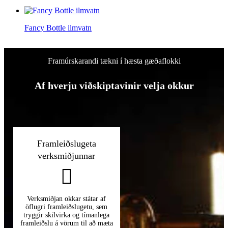
Fancy Bottle ilmvatn
Framúrskarandi tækni í hæsta gæðaflokki
Af hverju viðskiptavinir velja okkur
Framleiðslugeta
verksmiðjunnar
Verksmiðjan okkar státar af
öflugri framleiðslugetu, sem
tryggir skilvirka og tímanlega
framleiðslu á vörum til að mæta