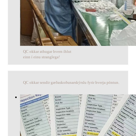
QC okkar athugar hvern íhlut
einn í einu stranglega!
QC okkar sendir gæðaskoðunarskýrslu fyrir hverja pöntun.