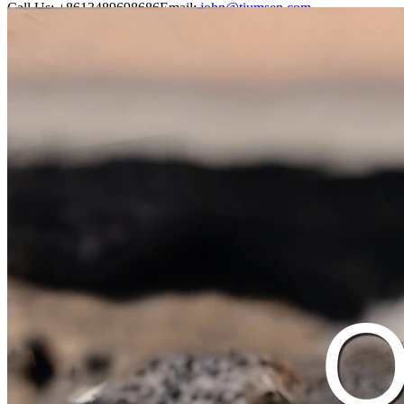
Call Us:
+8613489698686
Email:
john@tiumsen.com
Tungumál
íslenska
English
عربي
Melayu
Cymraeg
Srbija jezik (latinica)
Eesti
bosanski
українська
हिंदी
Latviešu
ไทย
Português