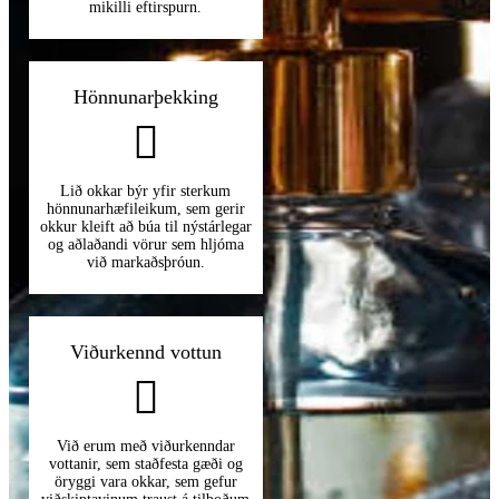
mikilli eftirspurn.
Hönnunarþekking
Lið okkar býr yfir sterkum
hönnunarhæfileikum, sem gerir
okkur kleift að búa til nýstárlegar
og aðlaðandi vörur sem hljóma
við markaðsþróun.
Viðurkennd vottun
Við erum með viðurkenndar
vottanir, sem staðfesta gæði og
öryggi vara okkar, sem gefur