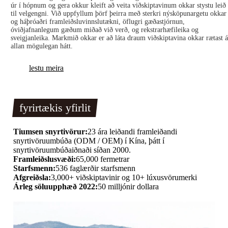
úr í hópnum og gera okkur kleift að veita viðskiptavinum okkar stystu leið
til velgengni. Við uppfyllum þörf þeirra með sterkri nýsköpunargetu okkar
og háþróaðri framleiðsluvinnslutækni, öflugri gæðastjórnun,
óviðjafnanlegum gæðum miðað við verð, og rekstrarhæfileika og
sveigjanleika. Markmið okkar er að láta draum viðskiptavina okkar rætast á
allan mögulegan hátt.
lestu meira
fyrirtækis yfirlit
Tiumsen snyrtivörur:
23 ára leiðandi framleiðandi
snyrtivöruumbúða (ODM / OEM) í Kína, þátt í
snyrtivöruumbúðaiðnaði síðan 2000.
Framleiðslusvæði:
65,000 fermetrar
Starfsmenn:
536 faglærðir starfsmenn
Afgreiðsla:
3,000+ viðskiptavinir og 10+ lúxusvörumerki
Árleg söluupphæð 2022:
50 milljónir dollara