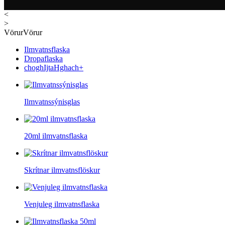
<
>
Vörur
Vörur
Ilmvatnsflaska
Dropaflaska
choghIjtaHghach+
Ilmvatnssýnisglas
20ml ilmvatnsflaska
Skrítnar ilmvatnsflöskur
Venjuleg ilmvatnsflaska