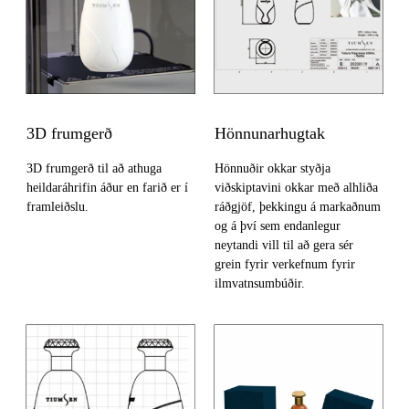
3D frumgerð
Hönnunarhugtak
3D frumgerð til að athuga
Hönnuðir okkar styðja
heildaráhrifin áður en farið er í
viðskiptavini okkar með alhliða
framleiðslu.
ráðgjöf, þekkingu á markaðnum
og á því sem endanlegur
neytandi vill til að gera sér
grein fyrir verkefnum fyrir
ilmvatnsumbúðir.