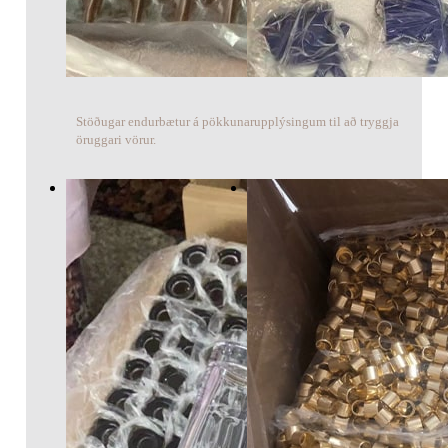
Stöðugar endurbætur á pökkunarupplýsingum til að tryggja
öruggari vörur.