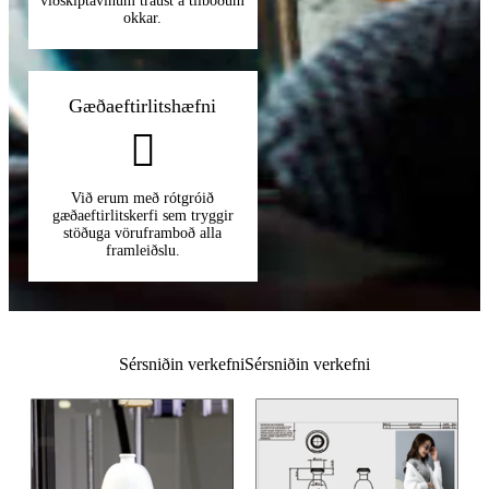
viðskiptavinum traust á tilboðum
okkar.
Gæðaeftirlitshæfni
Við erum með rótgróið
gæðaeftirlitskerfi sem tryggir
stöðuga vöruframboð alla
framleiðslu.
Sérsniðin verkefni
Sérsniðin verkefni